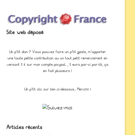
Site web déposé
Un p'tit don ? Vous pouvez faire un p’tit geste, m’apporter
une toute petite contribution ou un tout petit remerciement en
versant 1 € sur mon compte paypal. , 1 euro par-ci par-là, ça
en fait plusieurs !
Un p'tit clic sur lien ci-dessous... Merciiiii !
Articles récents