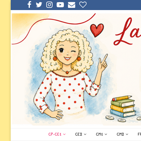
CP-CE1
CE2
CM1
CM2
F