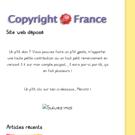
Site web déposé
Un p'tit don ? Vous pouvez faire un p’tit geste, m’apporter
une toute petite contribution ou un tout petit remerciement en
versant 1 € sur mon compte paypal. , 1 euro par-ci par-là, ça
en fait plusieurs !
Un p'tit clic sur lien ci-dessous... Merciiiii !
Articles récents