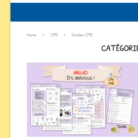
Home
CM2
Dictées CM2
CATÉGORIE