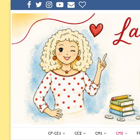
CP-CE1
CE2
CM1
CM2
F