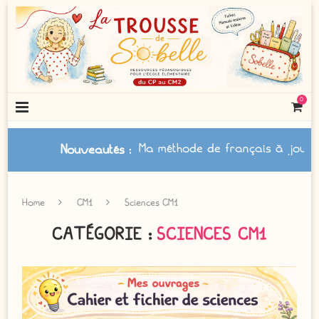
0
Ma méthode de français à jour /
Le cahi
Nouveautés
:
Home
CM1
Sciences CM1
CATÉGORIE :
SCIENCES CM1