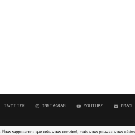
TWITTER
INSTAGRAM
YOUTUBE
EMAIL
us droits réservés. Designed and Developed by
NexusCom
pour la Trousse
ce. Nous supposerons que cela vous convient, mais vous pouvez vous désinsc