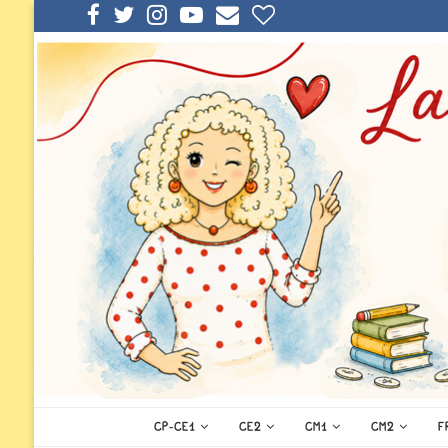
CP-CE1
CE2
CM1
CM2
F