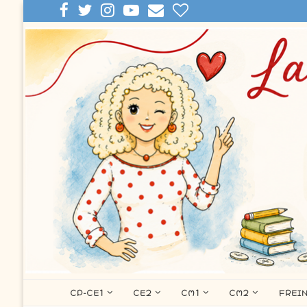
CP-CE1
CE2
CM1
CM2
FREI