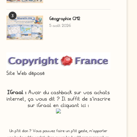
3
Géographie CM2
5 août 2026
Site Web déposé
IGraal :
Avoir du cashback sur vos achats
internet, ça vous dit ? Il suffit de s'inscrire
sur iGraal en cliquant ici :
Un p'tit don ? Vous pouvez faire un p’tit geste, m’apporter