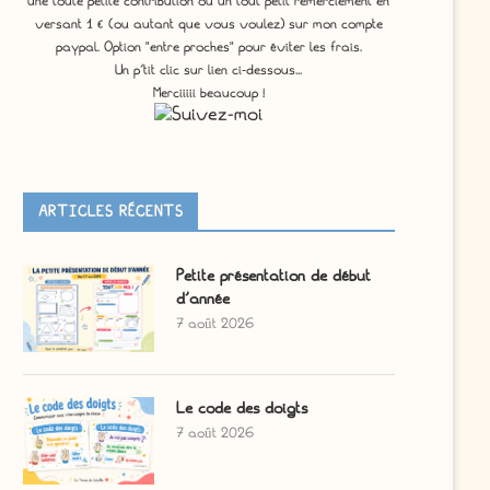
une toute petite contribution ou un tout petit remerciement en
versant 1 € (ou autant que vous voulez) sur mon compte
paypal. Option "entre proches" pour éviter les frais.
Un p'tit clic sur lien ci-dessous...
Merciiiii beaucoup !
ARTICLES RÉCENTS
Petite présentation de début
d’année
7 août 2026
Le code des doigts
7 août 2026