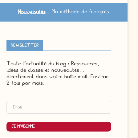
Ma méthode de français à jour /
Le cahier-journa
utés
:
NEWSLETTER
Toute l'actualité du blog : Ressources,
idées de classe et nouveautés…
directement dans votre boîte mail. Environ
2 fois par mois.
JE M'ABONNE