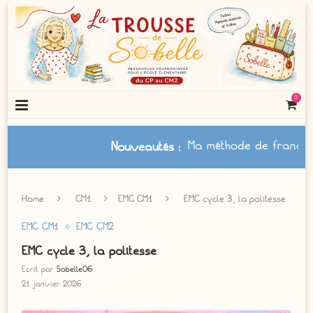
0
Ma méthode de français à jour 
Nouveautés
:
Home
CM1
EMC CM1
EMC cycle 3, la politesse
EMC CM1
EMC CM2
EMC cycle 3, la politesse
Ecrit par
Sobelle06
21 janvier 2026