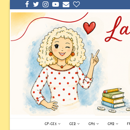
CP-CE1
CE2
CM1
CM2
F