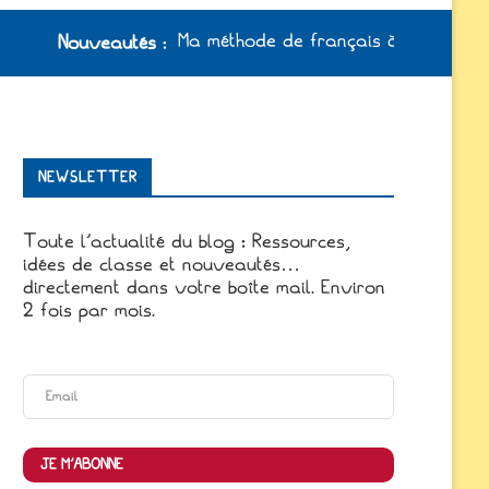
Ma méthode de français à jour /
Le cahier-journ
autés
:
NEWSLETTER
Toute l'actualité du blog : Ressources,
idées de classe et nouveautés…
directement dans votre boîte mail. Environ
2 fois par mois.
JE M'ABONNE