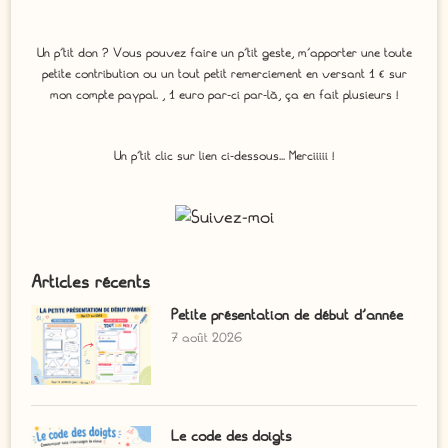
Un p'tit don ? Vous pouvez faire un p’tit geste, m’apporter une toute
petite contribution ou un tout petit remerciement en versant 1 € sur
mon compte paypal. , 1 euro par-ci par-là, ça en fait plusieurs !
Un p'tit clic sur lien ci-dessous... Merciiiii !
Articles récents
Petite présentation de début d’année
7 août 2026
Le code des doigts