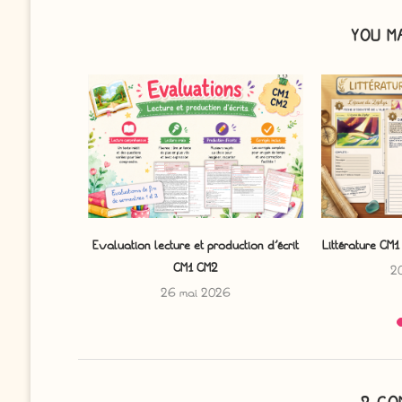
YOU M
u monde en...
Evaluation lecture et production d’écrit
Littérature CM
CM1 CM2
6
2
26 mai 2026