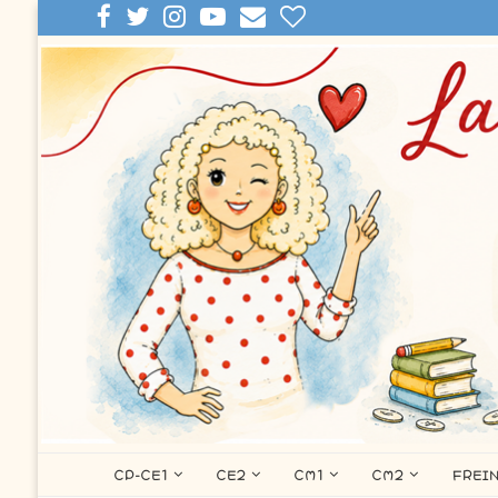
CP-CE1
CE2
CM1
CM2
FREI