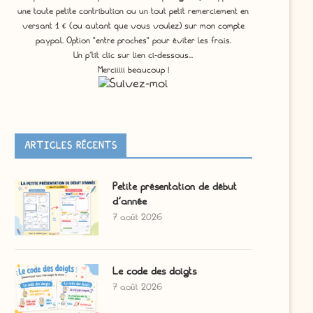
une toute petite contribution ou un tout petit remerciement en
versant 1 € (ou autant que vous voulez) sur mon compte
paypal. Option "entre proches" pour éviter les frais.
Un p'tit clic sur lien ci-dessous...
Merciiiii beaucoup !
ARTICLES RÉCENTS
Petite présentation de début
yra, les mots que je n’ai pas signés
Littérature CM1 CM2 Cyrano
d’année
18 juillet 2026
2 mars 2026
7 août 2026
Le code des doigts
7 août 2026