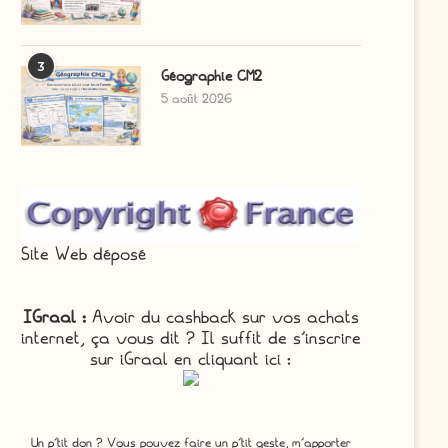
3
Géographie CM2
5 août 2026
Site Web déposé
IGraal :
Avoir du cashback sur vos achats
internet, ça vous dit ? Il suffit de s'inscrire
sur iGraal en cliquant ici :
Un p'tit don ? Vous pouvez faire un p’tit geste, m’apporter