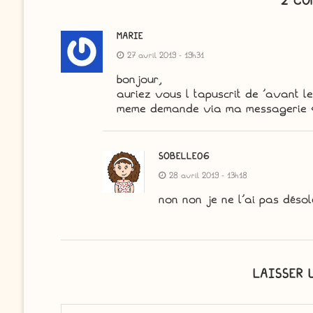
2 CO
MARIE
27 avril 2019 - 19h31
bonjour,
auriez vous l tapuscrit de ‘avant 
meme demande via ma messagerie «
SOBELLE06
28 avril 2019 - 13h18
non non je ne l’ai pas désol
LAISSER 