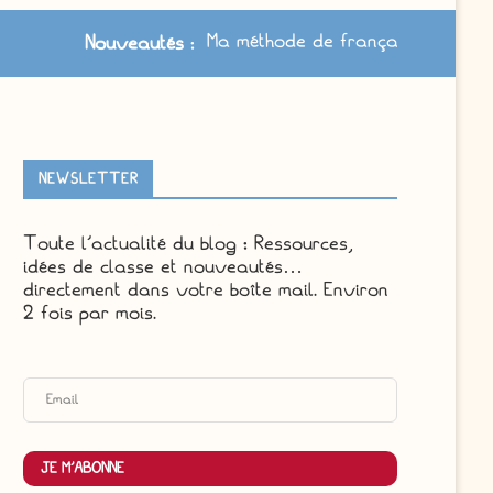
Ma méthode de français à jour /
Le cahier-j
ouveautés
:
NEWSLETTER
Toute l'actualité du blog : Ressources,
idées de classe et nouveautés…
directement dans votre boîte mail. Environ
2 fois par mois.
JE M'ABONNE