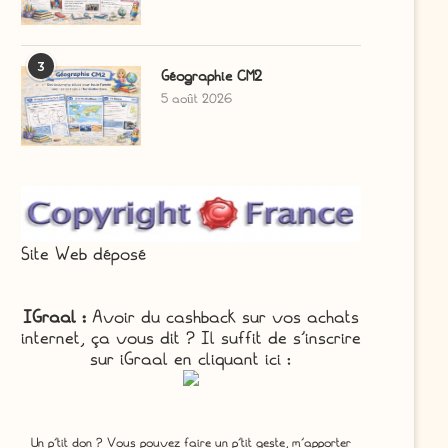
3
Géographie CM2
5 août 2026
Site Web déposé
IGraal :
Avoir du cashback sur vos achats
internet, ça vous dit ? Il suffit de s'inscrire
sur iGraal en cliquant ici :
Un p'tit don ? Vous pouvez faire un p’tit geste, m’apporter