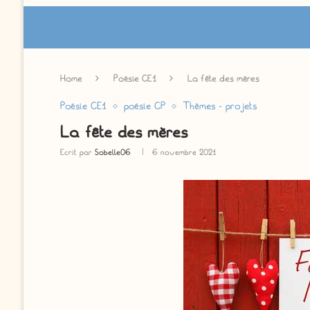
Home
Poésie CE1
La fête des mères
Poésie CE1
poésie CP
Thèmes - projets
La fête des mères
Ecrit par
Sobelle06
6 novembre 2021