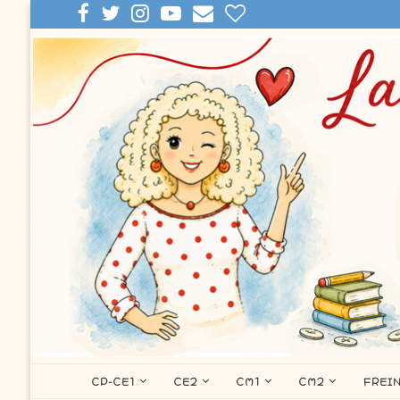
CP-CE1
CE2
CM1
CM2
FREI