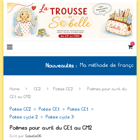
0
Ma méthode de français à jour
Nouveautés
:
Home
CE2
Poésie CE2
Poèmes pour avril du
CE1 au CM2
Poésie CE2
Poésie CE1
Poésie CE1
Poésie cycle 2
Poésie cycle 3
Poèmes pour avril du CE1 au CM2
Ecrit par
Sobelle06