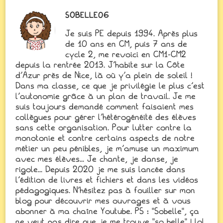
SOBELLE06
Je suis PE depuis 1994. Après plus
de 10 ans en CM, puis 7 ans de
cycle 2, me revoici en CM1-CM2
depuis la rentrée 2013. J'habite sur la Côte
d'Azur près de Nice, là où y'a plein de soleil !
Dans ma classe, ce que je privilégie le plus c'est
l'autonomie grâce à un plan de travail. Je me
suis toujours demandé comment faisaient mes
collègues pour gérer l'hétérogénéité des élèves
sans cette organisation. Pour lutter contre la
monotonie et contre certains aspects de notre
métier un peu pénibles, je m'amuse un maximum
avec mes élèves... Je chante, je danse, je
rigole... Depuis 2020 je me suis lancée dans
l'édition de livres et fichiers et dans les vidéos
pédagogiques. N'hésitez pas à fouiller sur mon
blog pour découvrir mes ouvrages et à vous
abonner à ma chaîne Youtube. PS : "Sobelle", ça
ne veut pas dire que je me trouve "so belle" ! lol