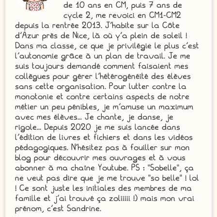
de 10 ans en CM, puis 7 ans de
cycle 2, me revoici en CM1-CM2
depuis la rentrée 2013. J'habite sur la Côte
d'Azur près de Nice, là où y'a plein de soleil !
Dans ma classe, ce que je privilégie le plus c'est
l'autonomie grâce à un plan de travail. Je me
suis toujours demandé comment faisaient mes
collègues pour gérer l'hétérogénéité des élèves
sans cette organisation. Pour lutter contre la
monotonie et contre certains aspects de notre
métier un peu pénibles, je m'amuse un maximum
avec mes élèves... Je chante, je danse, je
rigole... Depuis 2020 je me suis lancée dans
l'édition de livres et fichiers et dans les vidéos
pédagogiques. N'hésitez pas à fouiller sur mon
blog pour découvrir mes ouvrages et à vous
abonner à ma chaîne Youtube. PS : "Sobelle", ça
ne veut pas dire que je me trouve "so belle" ! lol
! Ce sont juste les initiales des membres de ma
famille et j'ai trouvé ça zoliiiii !) mais mon vrai
prénom, c'est Sandrine.