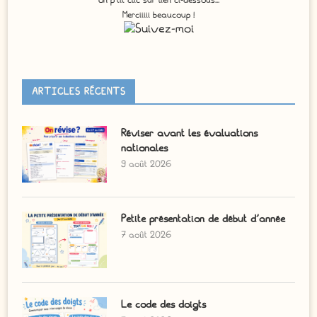
Merciiiii beaucoup !
ARTICLES RÉCENTS
Réviser avant les évaluations
nationales
9 août 2026
Petite présentation de début d’année
7 août 2026
Le code des doigts