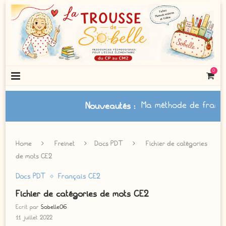
0
Ma méthode de français à j
Nouveautés
:
Home
Freinet
Docs PDT
Fichier de catégories
de mots CE2
Docs PDT
Français CE2
Fichier de catégories de mots CE2
Ecrit par
Sobelle06
11 juillet 2022