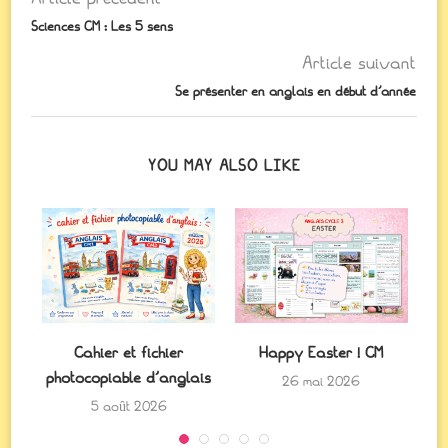
Sciences CM : Les 5 sens
Article suivant
Se présenter en anglais en début d’année
YOU MAY ALSO LIKE
cle
Cahier et fichier
Happy Easter ! CM
An
photocopiable d’anglais
26 mai 2026
5 août 2026