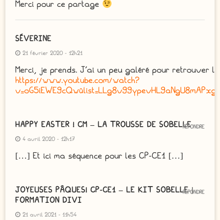
Merci pour ce partage
SÉVERINE
21 février 2020 - 12h21
Merci, je prends. J’ai un peu galéré pour retrouver l
https://www.youtube.com/watch?
v=oG5iEWE9cQw&list=LLg8v99ypevHL9aNgU8mAPxg&
HAPPY EASTER ! CM – LA TROUSSE DE SOBELLE
RÉPONDRE
4 avril 2020 - 12h17
[…] Et ici ma séquence pour les CP-CE1 […]
JOYEUSES PÂQUES! CP-CE1 – LE KIT SOBELLE |
RÉPONDRE
FORMATION DIVI
21 avril 2021 - 11h54