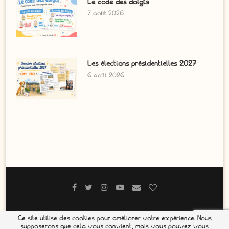
Le code des doigts
7 août 2026
Les élections présidentielles 2027
6 août 2026
Ce site utilise des cookies pour améliorer votre expérience. Nous
@2021 - Tous droits réservés. Designed and Developed by
NexusCom
supposerons que cela vous convient, mais vous pouvez vous