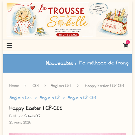
0
Ma méthode de français à jou
Nouveautés
:
Home
CE1
Anglais CE1
Happy Easter ! CP-CE1
Anglais CE1
Anglais CP
Anglais CP-CE1
Happy Easter ! CP-CE1
Ecrit par
Sobelle06
25 mars 2026