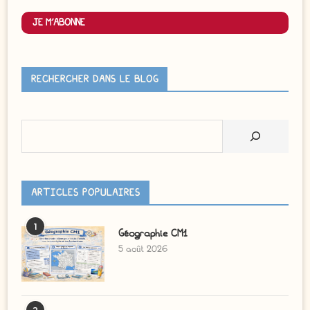
JE M'ABONNE
RECHERCHER DANS LE BLOG
Rechercher
ARTICLES POPULAIRES
1
Géographie CM1
5 août 2026