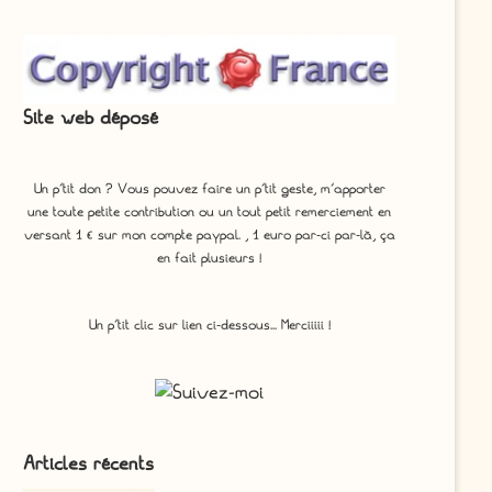
Site web déposé
Un p'tit don ? Vous pouvez faire un p’tit geste, m’apporter
une toute petite contribution ou un tout petit remerciement en
versant 1 € sur mon compte paypal. , 1 euro par-ci par-là, ça
en fait plusieurs !
Un p'tit clic sur lien ci-dessous... Merciiiii !
Articles récents