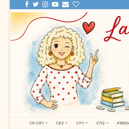
CP-CE1
CE2
CM1
CM2
FREI