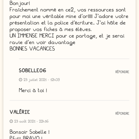
Bonjour!
Fraîchement nommé en ce2, vos ressources sont
pour moi une véritable mine d’or!!!!! J’adore votre
présentation et la police d’écriture.. J’ai hâte de
proposer vos fiches à mes élèves.
UN IMMENSE MERCI pour ce partage, et je serai
ravie d’en voir davantage
BONNES VACANCES
SOBELLE06
RÉPONDRE
23 juillet 2021 - 12h09
Merci à toi !
VALÉRIE
RÉPONDRE
23 août 2021 - 22h16
Bonsoir Sobelle !
Pfuiii BRAVO !