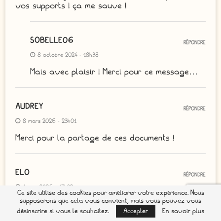
vos supports ! ça me sauve !
SOBELLE06
RÉPONDRE
8 octobre 2024 - 18h38
Mais avec plaisir ! Merci pour ce message…
AUDREY
RÉPONDRE
8 mars 2026 - 23h01
Merci pour la partage de ces documents !
ELO
RÉPONDRE
4 juin 2026 - 17h32
Ce site utilise des cookies pour améliorer votre expérience. Nous
supposerons que cela vous convient, mais vous pouvez vous
Bonjour, vous me tirez d’affaire après des
désinscrire si vous le souhaitez.
Accepter
En savoir plus
semaines de nuits blanches à essayer de trouver