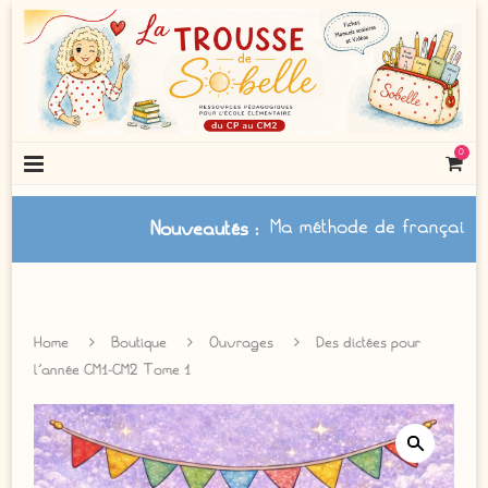
0
Ma méthode de français à
Nouveautés
:
Home
Boutique
Ouvrages
Des dictées pour
l’année CM1-CM2 Tome 1