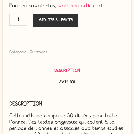
Pour en savoir plus,
voir mon article ici.
quantité
AJOUTER AU PANIER
de
Des
dictées
pour
Catégorie :
Ouvrages
l'année
CM1-
CM2
DESCRIPTION
Tome
AVIS (0)
1
DESCRIPTION
Cette méthode comporte 30 dictées pour toute
l’année. Des textes originaux qui collent à la
période de l’année et associés aux temps étudiés