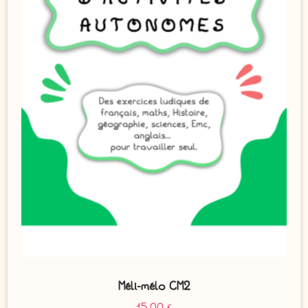
Méli-mélo CM2
15,00
€