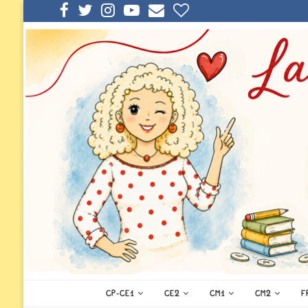
CP-CE1
CE2
CM1
CM2
F