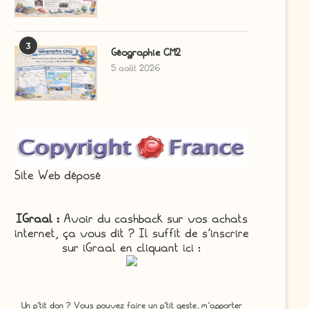
3
Géographie CM2
5 août 2026
Site Web déposé
IGraal :
Avoir du cashback sur vos achats
internet, ça vous dit ? Il suffit de s'inscrire
sur iGraal en cliquant ici :
Un p'tit don ? Vous pouvez faire un p’tit geste, m’apporter