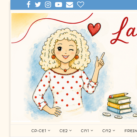
CP-CE1
CE2
CM1
CM2
FREI